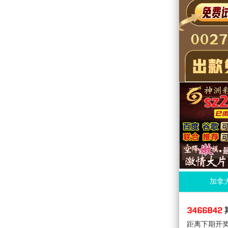
加拿
3466842
距离下期开