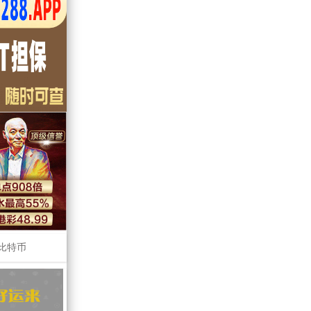
比特币
6
18
=