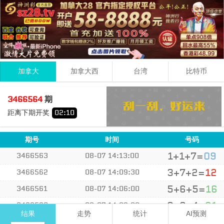
加拿大
加拿大西
台湾
比特币
8
2
6
16
3466564
期
+
+
=
距离下期开奖
02
:
09
大
双
期号
时间
号码
1+1+7=
09
3466563
08-07 14:13:00
3+7+2=
12
3466562
08-07 14:09:30
5+6+5=
16
3466561
08-07 14:06:00
8+9+4=
21
3466560
08-07 14:02:30
结果
走势
统计
AI预测
4+0+9=
13
3466559
08-07 13:59:00